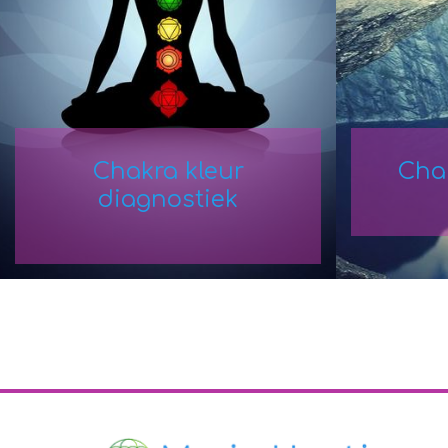
Chakra kleur
Cha
diagnostiek