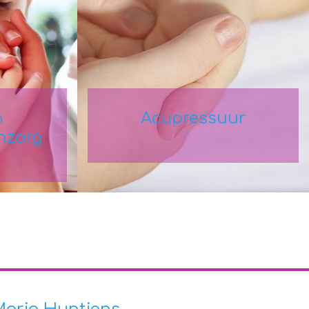
n
Acupressuur
nzorg