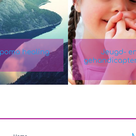
poma healing
Jeugd- e
gehandicapte